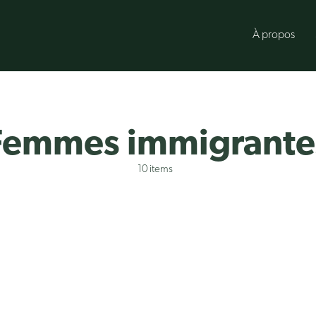
À propos
Femmes immigrante
10 items