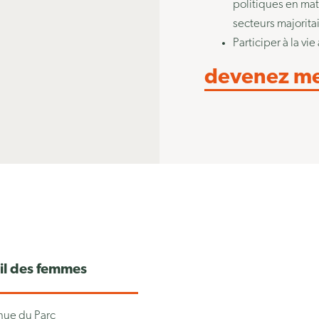
politiques en mat
secteurs majorita
Participer à la v
devenez m
ail des femmes
ue du Parc