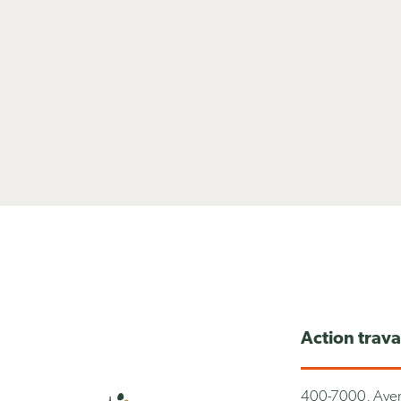
Action trav
400-7000, Aven