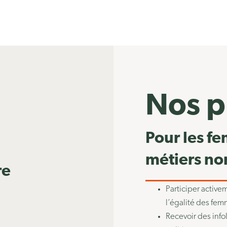
Nos p
Pour les fe
métiers non
re
Participer active
l’égalité des fe
Recevoir des info