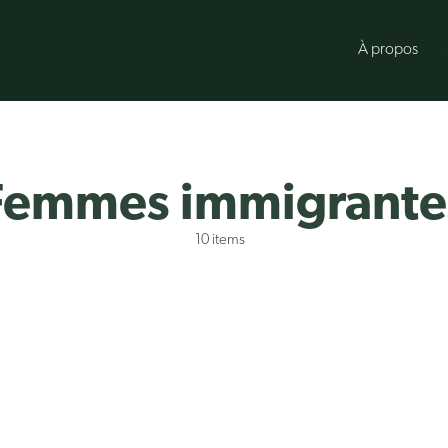
À propos
Femmes immigrante
10 items