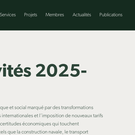
Services
Projets
Membres
Actualités
Publications
vités 2025-
que et social marqué par des transformations
internationales et l’imposition de nouveaux tarifs
 incertitudes économiques qui touchent
els que la construction navale, le transport