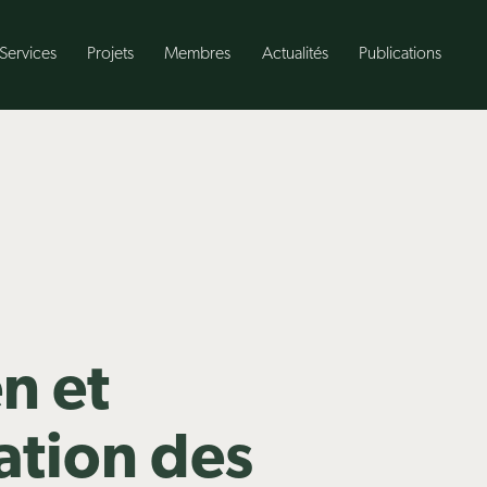
Services
Projets
Membres
Actualités
Publications
n et
sation des