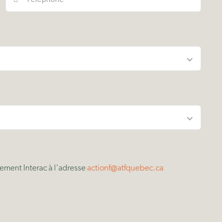
rement Interac à l'adresse
actionf@atfquebec.ca