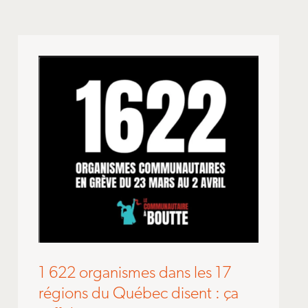
1 622 organismes dans les 17
régions du Québec disent : ça