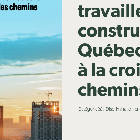
travaill
constru
Québec:
à la cro
chemin
Catégorie(s) : Discrimination e