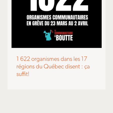
1 622 organismes dans les 17
régions du Québec disent : ça
suffit!